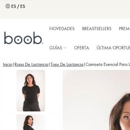
ES / ES
NOVEDADES
BREASTSELLERS
PRE
GUÍAS
OFERTA
ÚLTIMA OPORTU
Inicio
Ropa De Lactancia
Tops De Lactancia
Camiseta Esencial Para