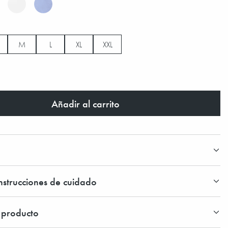
M
L
XL
XXL
Añadir al carrito
instrucciones de cuidado
l producto