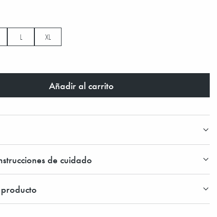
L
XL
Añadir al carrito
instrucciones de cuidado
l producto