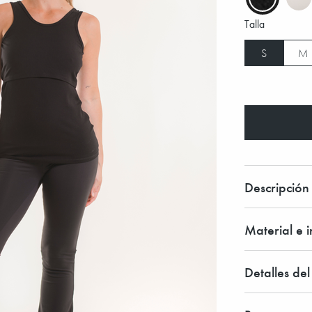
Talla
S
M
Descripción
Material e 
Detalles de