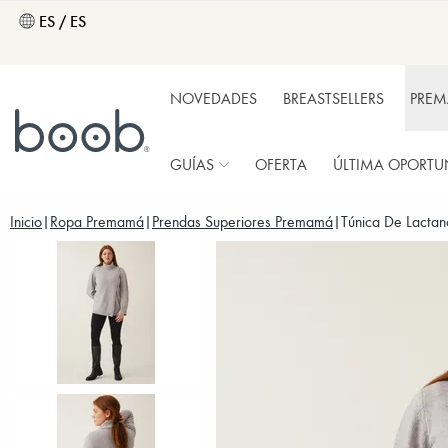
ES / ES
NOVEDADES
BREASTSELLERS
PRE
GUÍAS
OFERTA
ÚLTIMA OPORTU
Inicio
Ropa Premamá
Prendas Superiores Premamá
Túnica De Lactan