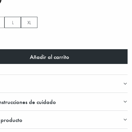
L
XL
Añadir al carrito
instrucciones de cuidado
l producto