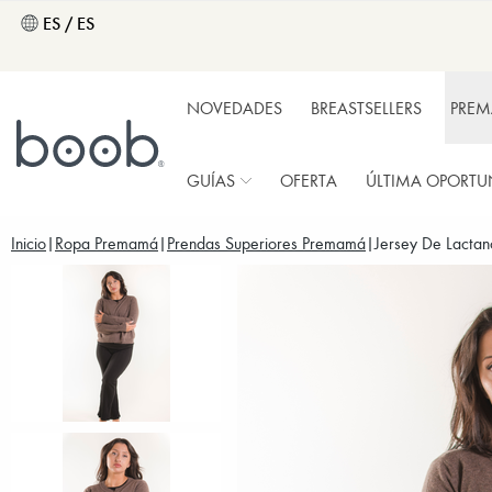
ES / ES
NOVEDADES
BREASTSELLERS
PRE
GUÍAS
OFERTA
ÚLTIMA OPORTU
Inicio
Ropa Premamá
Prendas Superiores Premamá
Jersey De Lactan