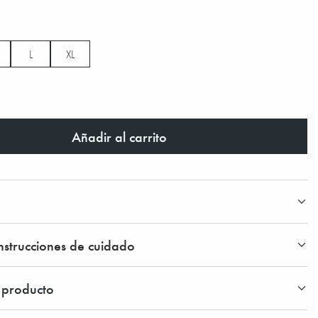
L
XL
Añadir al carrito
instrucciones de cuidado
l producto