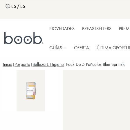
ES / ES
NOVEDADES
BREASTSELLERS
PRE
GUÍAS
OFERTA
ÚLTIMA OPORTU
Inicio
Posparto
Belleza E Higiene
Pack De 5 Pañuelos Blue Sprinkle